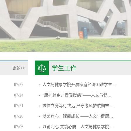
学生工作
更多>>
07/27
人文与健康学院开展家庭经济困难学生…
07/24
“康护蚌乡，青暖慢病”——人文与健…
07/21
诚信立身笃行致远 严守考风护航期末 …
07/20
以艺疗心，赋能成长 ——人文与健康…
07/06
以剧润心 共筑心防—人文与健康学院…