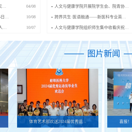
实…
04/08
人文与健康学院开展院学生会、院青协…
5日…
10/08
跨界共生·医语融通——新医科专业英…
人…
10/07
人文与健康学院组织师生集中收看庆祝…
图片新闻
体育艺术部欢送2024届优秀运...
喜报！