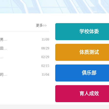
更多>>
学校体委
男…
11/09
田…
08/29
体质测试
…
02/29
02/15
俱乐部
的…
11/04
育人成效