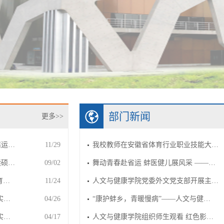
部门新闻
更多>>
届运…
11/29
我校教师在安徽省体育行业职业技能大…
读硕…
09/02
舞动青春赴省运 蚌医健儿展风采 ——…
育…
11/24
人文与健康学院党委外文党支部开展主…
实…
04/26
“康护蚌乡，青暖慢病”——人文与健…
实…
04/17
人文与健康学院组织师生观看 红色影…